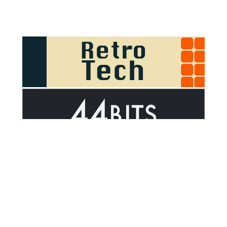
Sponsor Outsider on GitHub Sponsors
Valid HTML5
Valid CSS
WCAG 2.1 AA t