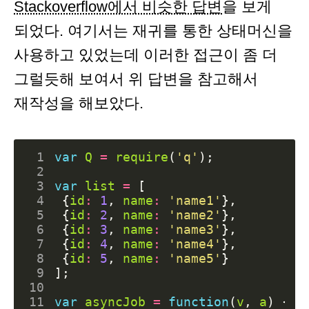
Stackoverflow에서 비슷한 답변
을 보게
되었다. 여기서는 재귀를 통한 상태머신을
사용하고 있었는데 이러한 접근이 좀 더
그럴듯해 보여서 위 답변을 참고해서
재작성을 해보았다.
 1
var
Q
=
require
(
'q'
);
 2
 3
var
list
=
[
 4
{
id
:
1
,
name
:
'name1'
},
 5
{
id
:
2
,
name
:
'name2'
},
 6
{
id
:
3
,
name
:
'name3'
},
 7
{
id
:
4
,
name
:
'name4'
},
 8
{
id
:
5
,
name
:
'name5'
}
 9
];
10
11
var
asyncJob
=
function
(
v
,
a
)
{