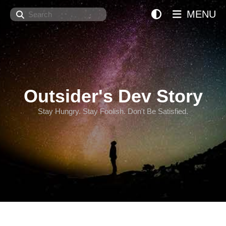
Search
MENU
Outsider's Dev Story
Stay Hungry. Stay Foolish. Don't Be Satisfied.