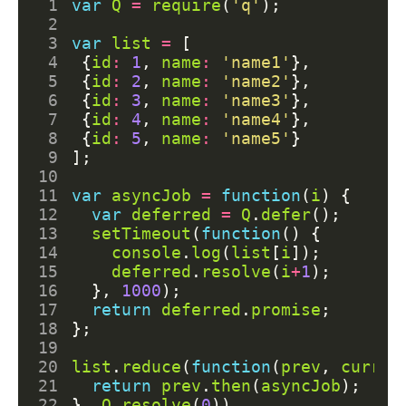
 1
var
Q
=
require
(
'q'
);
 2
 3
var
list
=
[
 4
{
id
:
1
,
name
:
'name1'
},
 5
{
id
:
2
,
name
:
'name2'
},
 6
{
id
:
3
,
name
:
'name3'
},
 7
{
id
:
4
,
name
:
'name4'
},
 8
{
id
:
5
,
name
:
'name5'
}
 9
];
10
11
var
asyncJob
=
function
(
i
)
{
12
var
deferred
=
Q
.
defer
();
13
setTimeout
(
function
()
{
14
console
.
log
(
list
[
i
]);
15
deferred
.
resolve
(
i
+
1
);
16
},
1000
);
17
return
deferred
.
promise
;
18
};
19
20
list
.
reduce
(
function
(
prev
,
curr
)
21
return
prev
.
then
(
asyncJob
);
22
},
Q
.
resolve
(
0
))