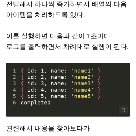
전달해서 하나씩 증가하면서 배열의 다음
아이템을 처리하도록 했다.
이를 실행하면 다음과 같이 1초마다
로그를 출력하면서 차례대로 실행이 된다.
1
{
 id: 1, name: 
'name1'
}
2
{
 id: 2, name: 
'name2'
}
3
{
 id: 3, name: 
'name3'
}
4
{
 id: 4, name: 
'name4'
}
5
{
 id: 5, name: 
'name5'
}
6
관련해서 내용을 찾아보다가