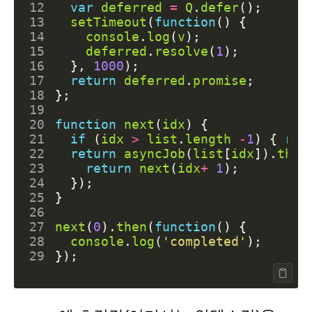
12
var
deferred
=
Q
.
defer
();
13
setTimeout
(
function
()
{
14
console
.
log
(
v
);
15
deferred
.
resolve
(
1
);
16
},
1000
);
17
return
deferred
.
promise
;
18
};
19
20
function
next
(
idx
)
{
21
if
(
idx
>
list
.
length
-
1
)
{
ret
22
return
asyncJob
(
list
[
idx
]).
then
23
return
next
(
idx
+
1
);
24
});
25
}
26
27
next
(
0
).
then
(
function
()
{
28
console
.
log
(
'completed'
);
29
});