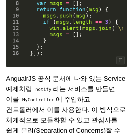
 8
var
msgs
=
[];
 9
return
function
(
msg
)
{
10
msgs
.
push
(
msg
);
11
if
(
msgs
.
length
==
3
)
{
12
win
.
alert
(
msgs
.
join
(
"\n"
)
13
msgs
=
[];
14
}
15
};
16
}]);
AngualrJS 공식 문서에 나와 있는 Service
예제처럼
라는 서비스를 만들면
notify
이를
에 주입하고
MyController
컨트롤러에서 이를 사용한다. 이 방식으로
체계적으로 모듈화할 수 있고 관심사를
쉽게 분리(Separation of Concerns)할 수