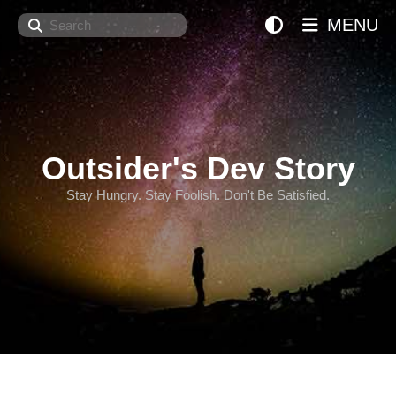
Search
MENU
Outsider's Dev Story
Stay Hungry. Stay Foolish. Don't Be Satisfied.