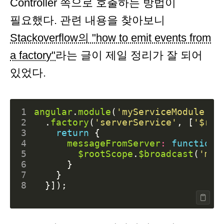
Controller 쪽으로 호출하는 방법이
필요했다. 관련 내용을 찾아보니
Stackoverflow의 "how to emit events from
a factory"
라는 글이 제일 정리가 잘 되어
있었다.
1
angular
.
module
(
'myServiceModule'
,
2
.
factory
(
'serverService'
,
[
'$roo
3
return
{
4
messageFromServer
:
function
(
5
$rootScope
.
$broadcast
(
'mes
6
}
7
}
8
}]);