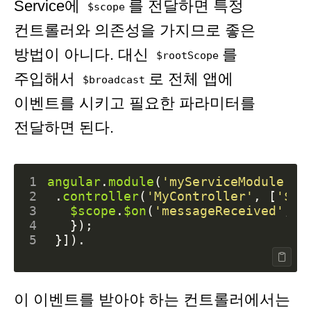
Service에
를 전달하면 특정
$scope
컨트롤러와 의존성을 가지므로 좋은
방법이 아니다. 대신
를
$rootScope
주입해서
로 전체 앱에
$broadcast
이벤트를 시키고 필요한 파라미터를
전달하면 된다.
1
angular
.
module
(
'myServiceModule'
,
2
.
controller
(
'MyController'
,
[
'$sc
3
$scope
.
$on
(
'messageReceived'
,
f
4
});
5
}]).
이 이벤트를 받아야 하는 컨트롤러에서는