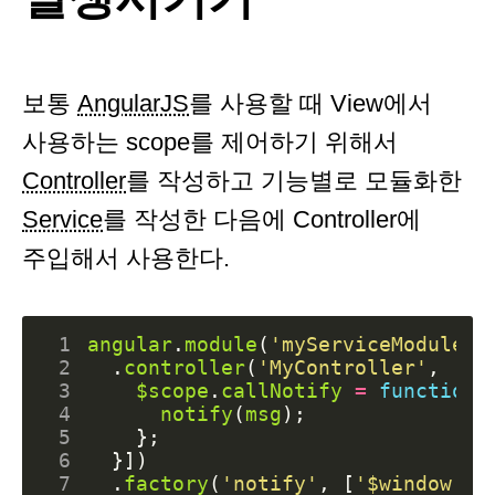
보통
AngularJS
를 사용할 때 View에서
사용하는 scope를 제어하기 위해서
Controller
를 작성하고 기능별로 모듈화한
Service
를 작성한 다음에 Controller에
주입해서 사용한다.
 1
angular
.
module
(
'myServiceModule'
,
 2
.
controller
(
'MyController'
,
[
'$
 3
$scope
.
callNotify
=
function
(
 4
notify
(
msg
);
 5
};
 6
}])
 7
.
factory
(
'notify'
,
[
'$window'
,