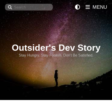
Search
MENU
Outsider's Dev Story
Stay Hungry. Stay Foolish. Don't Be Satisfied.