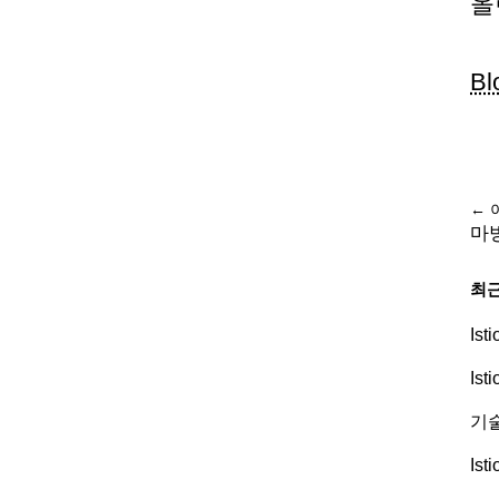
올
Bl
← 
마
최근
Is
Is
기술
Is