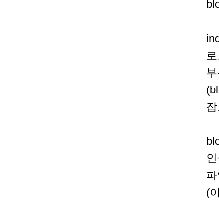
b
i
로
부
(
잡
b
인
파
(