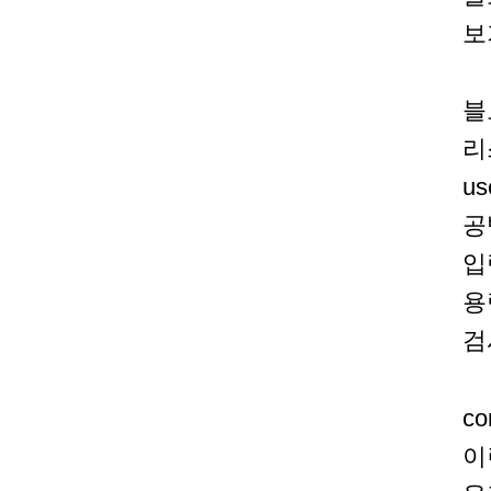
보
블
리
u
공
입
용
검
c
이