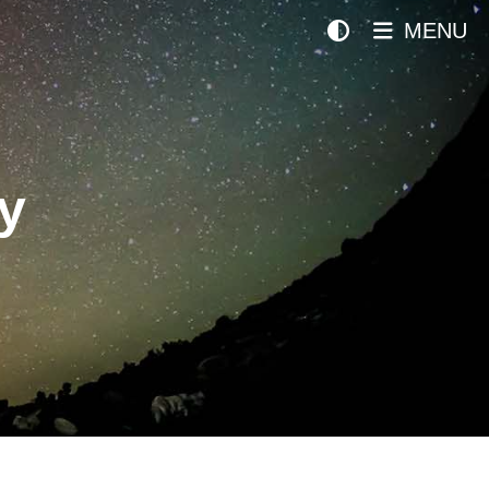
MENU
y