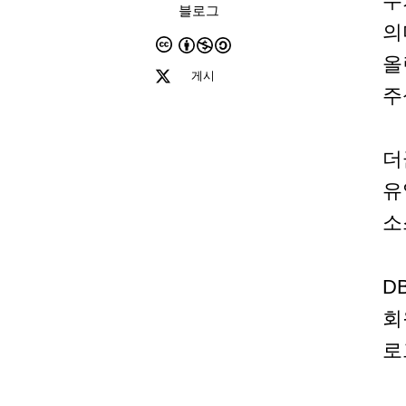
누
블로그
의
올
게시
주
더
유
소
D
회
로