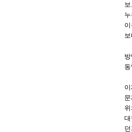
보
누
이
보
방
동
이
문
위
대
던