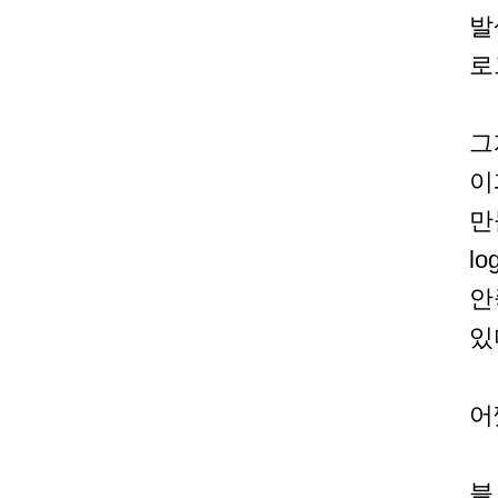
발
로
그
이
만
l
안
있
어
블