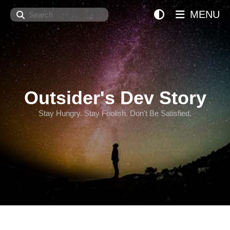
Search
MENU
Outsider's Dev Story
Stay Hungry. Stay Foolish. Don't Be Satisfied.