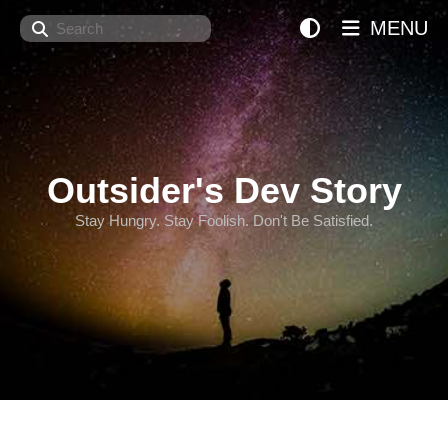
Search
MENU
Outsider's Dev Story
Stay Hungry. Stay Foolish. Don't Be Satisfied.