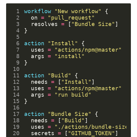
 1
workflow
"New workflow"
 2
  on
=
"pull_request"
 3
  resolves
=
[
"Bundle Size"
]
 4
 5
 6
action
"Install"
 7
  uses
=
"actions/npm@master"
 8
  args
=
"install"
 9
10
11
action
"Build"
12
  needs
=
[
"Install"
]
13
  uses
=
"actions/npm@master"
14
  args
=
"run build"
15
16
17
action
"Bundle Size"
18
  needs
=
[
"Build"
]
19
  uses
=
"./actions/bundle-size"
20
  secrets
=
[
"GITHUB_TOKEN"
]