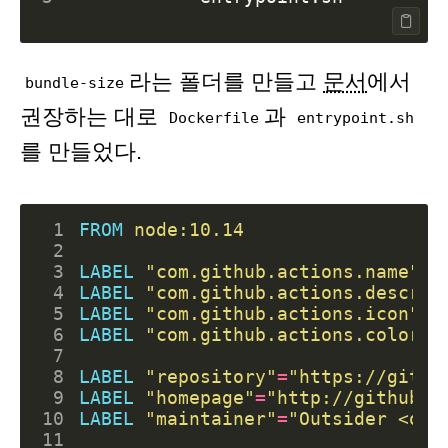
라는 폴더를 만들고
문서
에서
bundle-size
권장하는 대로
과
Dockerfile
entrypoint.sh
를 만들었다.
 1
FROM
node:10.14
 2
 3
LABEL
"com.github.actions.name"
=
"
 4
LABEL
"com.github.actions.descrip
 5
LABEL
"com.github.actions.icon"
=
"
 6
LABEL
"com.github.actions.color"
=
 7
 8
LABEL
"repository"
=
"https://githu
 9
LABEL
"homepage"
=
"http://github.c
10
LABEL
"maintainer"
=
"Outsider <out
11