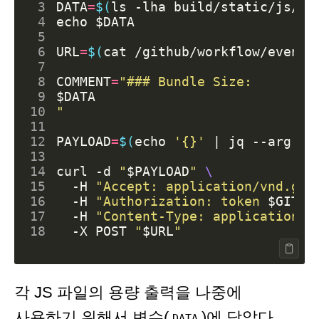
 3
DATA
=
$(
ls -lha build/static/js/*.
 4
echo
$DATA
 5
 6
URL
=
$(
cat /github/workflow/event.
 7
 8
COMMENT
=
 9
$DATA
10
"
11
12
PAYLOAD
=
$(
echo
'{}'
|
 jq --arg bo
13
14
curl -d 
"
$PAYLOAD
"
15
  -H 
"Accept: application/vnd.git
16
  -H 
"Authorization: token 
$GITHU
17
  -H 
"Content-Type: application/j
18
  -X POST 
"
$URL
"
각 JS 파일의 용량 출력을 나중에
사용하기 위해서 변수(
)에 담았다.
DATA