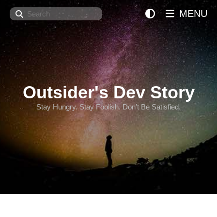
Search
MENU
Outsider's Dev Story
Stay Hungry. Stay Foolish. Don't Be Satisfied.