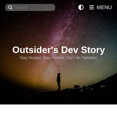
Search
MENU
Outsider's Dev Story
Stay Hungry. Stay Foolish. Don't Be Satisfied.