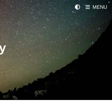
MENU
y