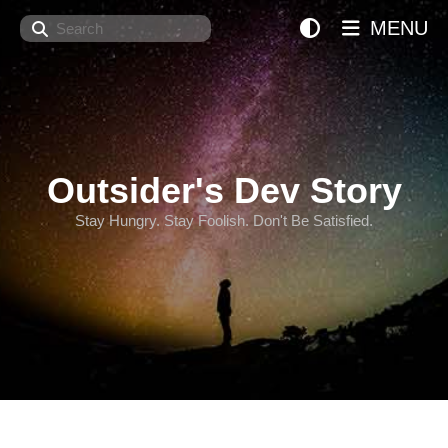
Search
MENU
Outsider's Dev Story
Stay Hungry. Stay Foolish. Don't Be Satisfied.