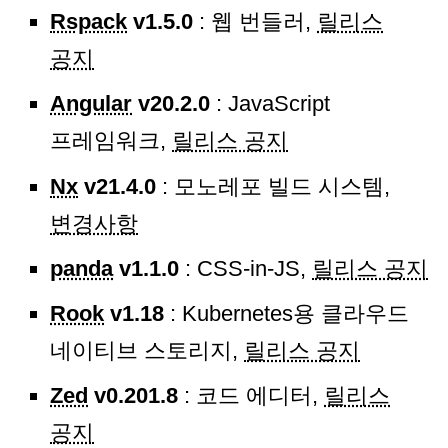
Rspack
v1.5.0
: 웹 번들러,
릴리스
공지
Angular
v20.2.0
: JavaScript
프레임워크,
릴리스 공지
Nx
v21.4.0
: 모노레포 빌드 시스템,
변경사항
panda
v1.1.0
: CSS-in-JS,
릴리스 공지
Rook
v1.18
: Kubernetes용 클라우드
네이티브 스토리지,
릴리스 공지
Zed
v0.201.8
: 코드 에디터,
릴리스
공지