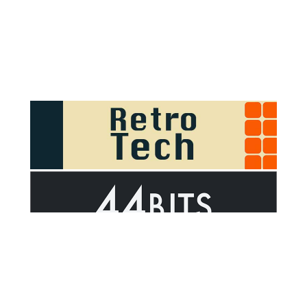
Sponsor Outsider on GitHub Sponsors