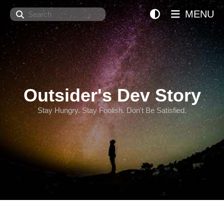
Search
MENU
Outsider's Dev Story
Stay Hungry. Stay Foolish. Don't Be Satisfied.