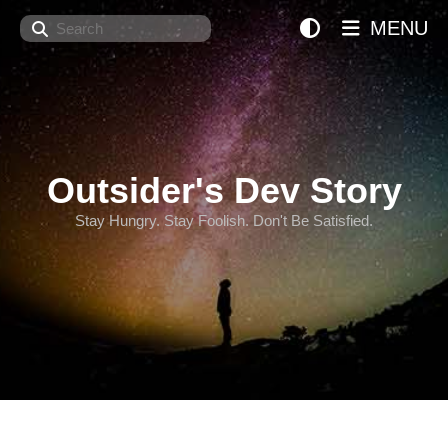
Search
MENU
Outsider's Dev Story
Stay Hungry. Stay Foolish. Don't Be Satisfied.