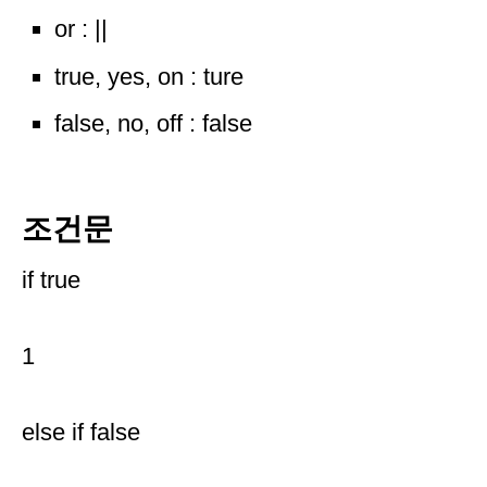
or : ||
true, yes, on : ture
false, no, off : false
조건문
if true
1
else if false