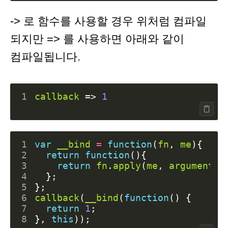
-> 로 함수를 사용할 경우 위처럼 컴파일
되지만 => 를 사용하면 아래와 같이
컴파일됩니다.
1
callback
=>
1
1
var
__bind
=
function
(
fn
,
me
){
2
return
function
(){
3
return
fn
.
apply
(
me
,
arguments
)
4
};
5
};
6
callback
(
__bind
(
function
()
{
7
return
1
;
8
},
this
));