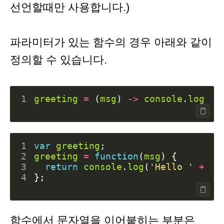
선언할때만 사용합니다.)
파라미터가 있는 함수의 경우 아래와 같이
정의할 수 있습니다.
1
greeting
=
(
msg
)
->
console
.
log
'H
1
var
greeting
;
2
greeting
=
function
(
msg
)
{
3
return
console
.
log
(
'Hello '
+
ms
4
};
함수에서 문자열을 이어붙히는 부분은