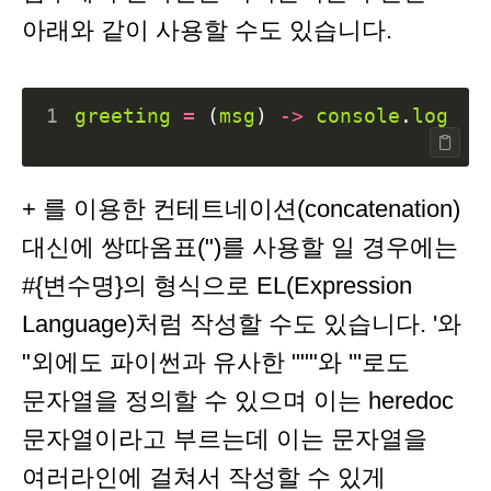
아래와 같이 사용할 수도 있습니다.
1
greeting
=
(
msg
)
->
console
.
log
"H
+ 를 이용한 컨테트네이션(concatenation)
대신에 쌍따옴표(")를 사용할 일 경우에는
#{변수명}의 형식으로 EL(Expression
Language)처럼 작성할 수도 있습니다. '와
"외에도 파이썬과 유사한 """와 '''로도
문자열을 정의할 수 있으며 이는 heredoc
문자열이라고 부르는데 이는 문자열을
여러라인에 걸쳐서 작성할 수 있게