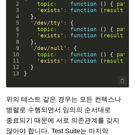
 2
topic
:
function
()
{
path
.
 3
'exists'
:
function
(
result
)
{
 4
},
 5
'/dev/tty'
:
{
 6
topic
:
function
()
{
path
.
 7
'exists'
:
function
(
result
)
{
 8
},
 9
'/dev/null'
:
{
10
topic
:
function
()
{
path
.
11
'exists'
:
function
(
result
)
{
12
}
13
}
위의 테스트 같은 경우는 모든 컨텍스나
병렬로 수행되면서 임의의 순서대로
종료되기 때문에 서로 의존관계를 갖지
않아야 합니다. Test Suite는 마지막