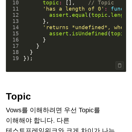
10
topic
:
[],
11
'has a length of 0'
:
functi
12
assert
.
equal
(
topic
.
length
13
},
14
'returns *undefined*, when 
15
assert
.
isUndefined
(
topic
.
16
}
17
}
18
}
19
});
Topic
Vows를 이해하려면 우선 Topic를
이해해야 합니다. 다른
테스트프레임워크와 크게 차이가 나는