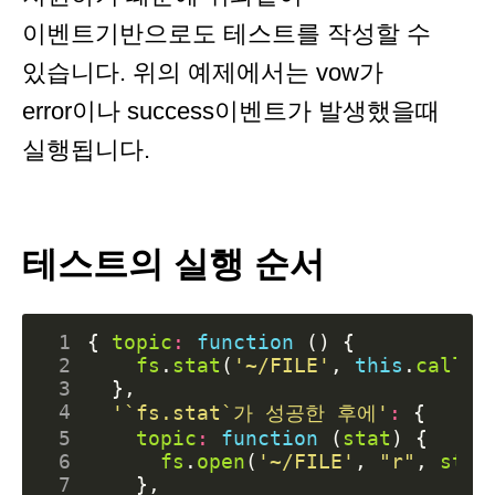
이벤트기반으로도 테스트를 작성할 수
있습니다. 위의 예제에서는 vow가
error이나 success이벤트가 발생했을때
실행됩니다.
테스트의 실행 순서
 1
{
topic
:
function
()
{
 2
fs
.
stat
(
'~/FILE'
,
this
.
callba
 3
},
 4
'`fs.stat`가 성공한 후에'
:
{
 5
topic
:
function
(
stat
)
{
 6
fs
.
open
(
'~/FILE'
,
"r"
,
stat
 7
},