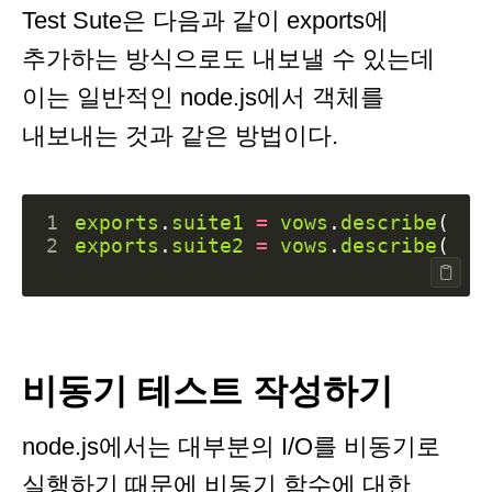
Test Sute은 다음과 같이 exports에
추가하는 방식으로도 내보낼 수 있는데
이는 일반적인 node.js에서 객체를
내보내는 것과 같은 방법이다.
1
exports
.
suite1
=
vows
.
describe
(
'su
2
exports
.
suite2
=
vows
.
describe
(
'su
비동기 테스트 작성하기
node.js에서는 대부분의 I/O를 비동기로
실행하기 때문에 비동기 함수에 대한