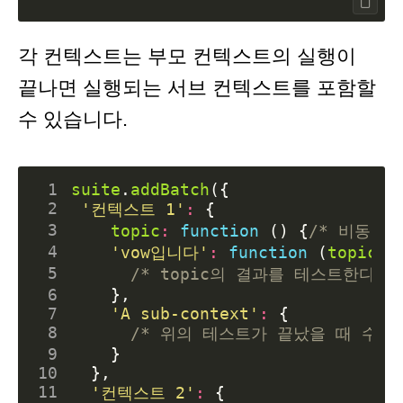
각 컨텍스트는 부모 컨텍스트의 실행이
끝나면 실행되는 서브 컨텍스트를 포함할
수 있습니다.
 1
suite
.
addBatch
({
 2
'컨텍스트 1'
:
{
 3
topic
:
function
()
{
/* 비동기
 4
'vow입니다'
:
function
(
topic
)
 5
/* topic의 결과를 테스트한다 *
 6
},
 7
'A sub-context'
:
{
 8
/* 위의 테스트가 끝났을 때 수행된
 9
}
10
},
11
'컨텍스트 2'
:
{