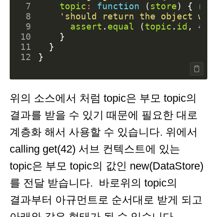
 7
topic
:
function
(
store
)
{
ret
 8
'should return the object wit
 9
assert
.
equal
(
topic
.
id
,
42
)
10
}
11
}
12
}
위의 소스에서 처럼 topic은 부모 topic의
결과를 받을 수 있기 때문에 필요한 대로
계층화 해서 사용할 수 있습니다. 위에서
calling get(42) 서브 컨텍스트에 있는
topic은 부모 topic의 값인 new(DataStore)
를 전달 받습니다. 바로위의 topic의
결과부터 아규먼트로 순서대로 받게 되고
아래와 같은 형태가 될 수 있습니다.