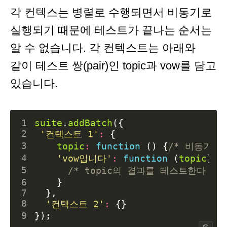
각 컨텍스는 병렬로 수행되면서 비동기로
실행되기 때문에 테스트가 끝나는 순서는
알 수 없습니다. 각 컨텍스트는 아래와
같이 테스트 쌍(pair)인 topic과 vow를 담고
있습니다.
1
suite
.
addBatch
({
2
'컨텍스트 1'
:
{
3
topic
:
function
()
{
/* 비동기적
4
'vow입니다'
:
function
(
topic
)
{
5
/* topic의 결과를 테스트한다 */
6
}
7
},
8
'컨텍스트 2'
:
{}
9
});