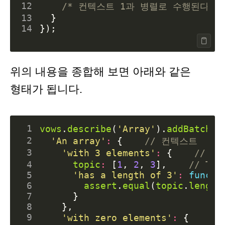
12
/* 컨텍스트 1과 병렬로 수행된다 *
13
}
14
});
위의 내용을 종합해 보면 아래와 같은
형태가 됩니다.
 1
vows
.
describe
(
'Array'
).
addBatch
({
 2
'An array'
:
{
 3
'with 3 elements'
:
{
 4
topic
:
[
1
,
2
,
3
],
 5
'has a length of 3'
:
functi
 6
assert
.
equal
(
topic
.
length
 7
}
 8
},
 9
'with zero elements'
:
{