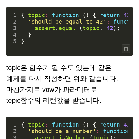
1
{
topic
:
function
()
{
return
42
}
2
'should be equal to 42'
:
functio
3
assert
.
equal
(
topic
,
42
);
4
}
5
}
topic은 함수가 될 수도 있는데 같은
예제를 다시 작성하면 위와 같습니다.
마찬가지로 vow가 파라미터로
topic함수의 리턴값을 받습니다.
1
{
topic
:
function
()
{
return
42
}
2
'should be a number'
:
function
(
3
assert
.
isNumber
(
topic
);