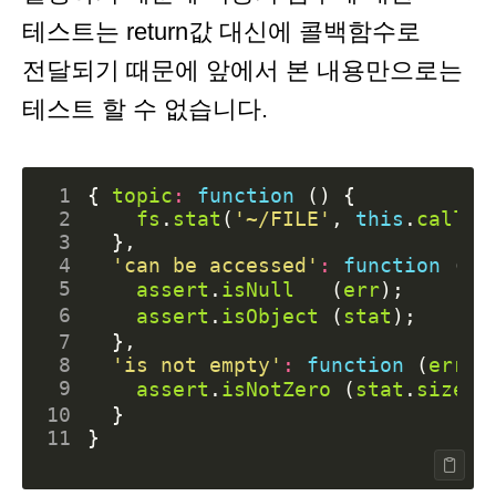
테스트는 return값 대신에 콜백함수로
전달되기 때문에 앞에서 본 내용만으로는
테스트 할 수 없습니다.
 1
{
topic
:
function
()
{
 2
fs
.
stat
(
'~/FILE'
,
this
.
callba
 3
},
 4
'can be accessed'
:
function
(
er
 5
assert
.
isNull
(
err
);
 6
assert
.
isObject
(
stat
);
 7
},
 8
'is not empty'
:
function
(
err
,
 9
assert
.
isNotZero
(
stat
.
size
);
10
}
11
}