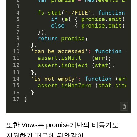
 3
 4
fs
.
stat
(
'~/FILE'
,
function
(
e
 5
if
(
e
)
{
promise
.
emit
(
'er
 6
else
{
promise
.
emit
(
'su
 7
});
 8
return
promise
;
 9
},
10
'can be accessed'
:
function
(
er
11
assert
.
isNull
(
err
);
12
assert
.
isObject
(
stat
);
13
},
14
'is not empty'
:
function
(
err
,
15
assert
.
isNotZero
(
stat
.
size
);
16
}
17
}
또한 Vows는 promise기반의 비동기도
지원하기 때문에 위와같이