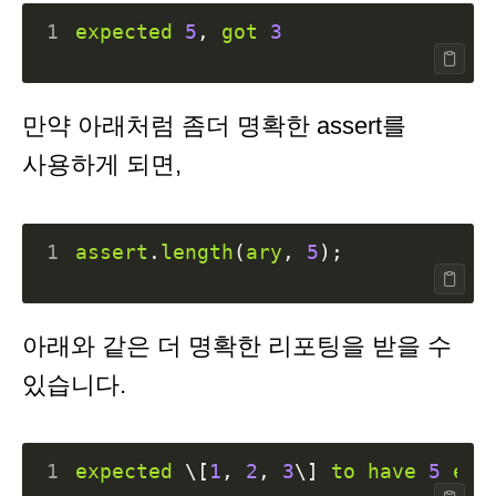
1
expected
5
,
got
3
만약 아래처럼 좀더 명확한 assert를
사용하게 되면,
1
assert
.
length
(
ary
,
5
);
아래와 같은 더 명확한 리포팅을 받을 수
있습니다.
1
expected
\
[
1
,
2
,
3
\
]
to
have
5
ele