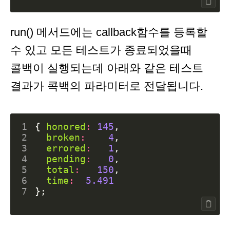
run() 메서드에는 callback함수를 등록할
수 있고 모든 테스트가 종료되었을때
콜백이 실행되는데 아래와 같은 테스트
결과가 콕백의 파라미터로 전달됩니다.
1
{
honored
:
145
,
2
broken
:
4
,
3
errored
:
1
,
4
pending
:
0
,
5
total
:
150
,
6
time
:
5.491
7
};