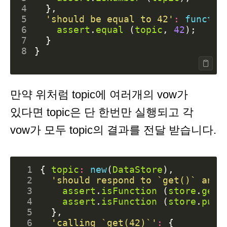
4
},
5
'should be equal to 42'
:
functio
6
assert
.
equal
(
topic
,
42
);
7
}
8
}
만약 위처럼 topic에 여러개의 vow가
있다면 topic은 단 한번만 실행되고 각
vow가 모두 topic의 결과를 전달 받습니다.
 1
{
topic
:
new
(
DataStore
),
 2
'should respond to `get()` and 
 3
assert
.
isFunction
(
store
.
get
)
 4
assert
.
isFunction
(
store
.
put
)
 5
},
 6
'calling `get(42)`'
:
{