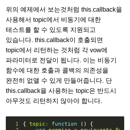
위의 예제에서 보는것처럼 this.callback을
사용해서 topic에서 비동기에 대한
테스트를 할 수 있도록 지원되고
있습니다. this.callback이 호출되면
topic에서 리턴하는 것처럼 각 vow에
파라미터로 전달이 됩니다. 이는 비동기
함수에 대한 호출과 콜백의 의존성을
완전히 없앨 수 있게 만들어줍니다. 단
this.callback을 사용하는 topic은 반드시
아무것도 리턴하지 않아야 합니다.
 1
{
topic
:
function
()
{
 2
var
promise
=
new
(
events
.
Even