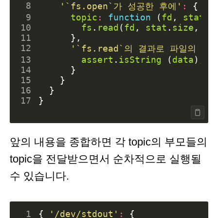
 8
'`fs.open`가 성공한 후에'
:
{
 9
topic
:
function
(
fd
,
stat
)
10
fs
.
read
(
fd
,
stat
.
size
,
0
,
11
},
12
'`fs.read`의 결과로 파일의 내
13
assert
.
isString
(
data
);
14
}
15
}
16
}
17
}
앞의 내용을 종합하면 각 topic의 부모들의
topic을 전달받으면서 순차적으로 실행될
수 있습니다.
 1
{
'/dev/stdout'
:
{