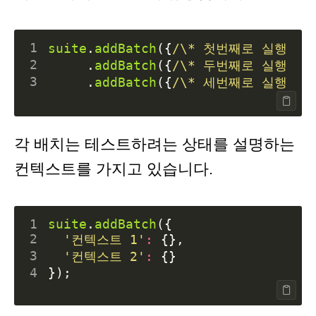
1
suite
.
addBatch
({
/\* 첫번째로 실행 \*
2
.
addBatch
({
/\* 두번째로 실행 \*
3
.
addBatch
({
/\* 세번째로 실행 \*
각 배치는 테스트하려는 상태를 설명하는
컨텍스트를 가지고 있습니다.
1
suite
.
addBatch
({
2
'컨텍스트 1'
:
{},
3
'컨텍스트 2'
:
{}
4
});