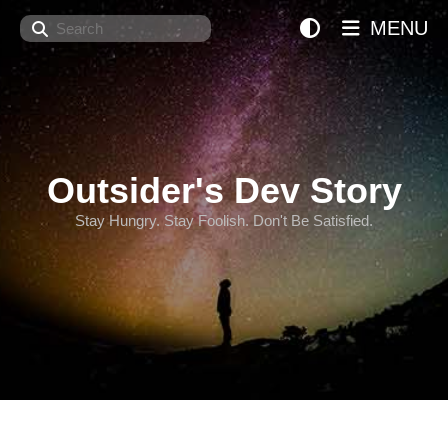
Search
MENU
Outsider's Dev Story
Stay Hungry. Stay Foolish. Don't Be Satisfied.