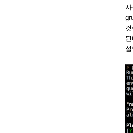
사
g
것
된
설