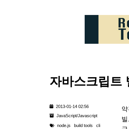
자바스크립트 빌
2013-01-14 02:56
약
JavaScript/Javascript
빌
node.js
build tools
cli