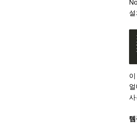
N
설
이
얼
사
템