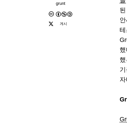
글
grunt
된
안
게시
테
G
했
했
기
자
G
Gr