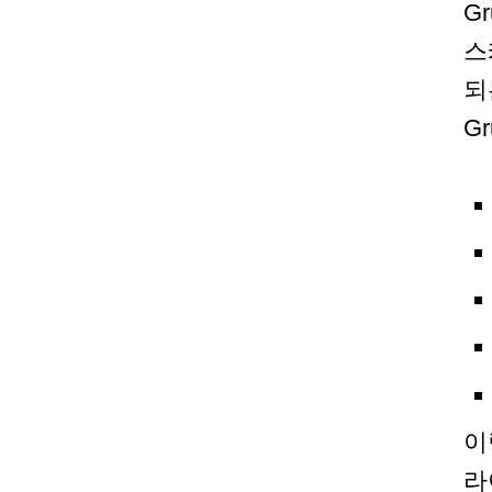
G
스
되
G
이
라