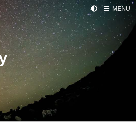
MENU
y