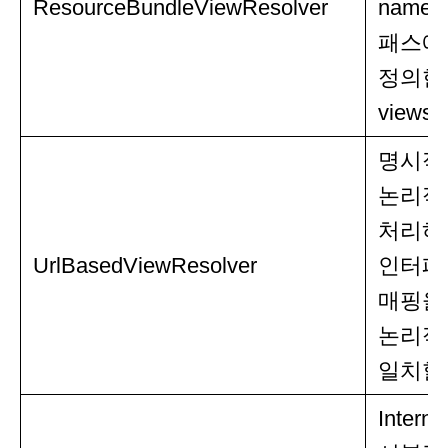
ResourceBundleViewResolver
name
패스에
정의한
views.
명시적
논리적인
처리하는 
UrlBasedViewResolver
인터페
매핑을
논리적
일치할
Inter