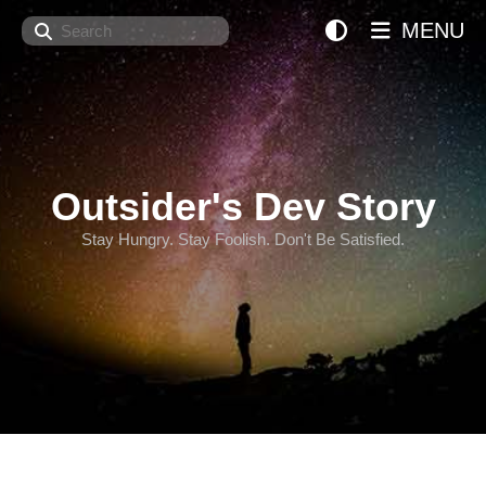
Search
MENU
Outsider's Dev Story
Stay Hungry. Stay Foolish. Don't Be Satisfied.