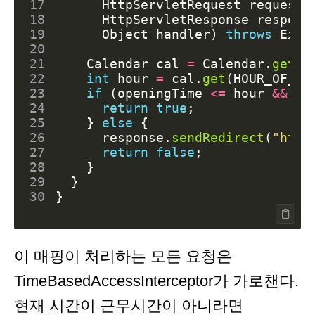
17
HttpServletRequest
request
,
18
HttpServletResponse
respons
19
Object
handler
)
throws
Exce
20
21
Calendar
cal
=
Calendar
.
getIn
22
int
hour
=
cal
.
get
(
HOUR_OF_DA
23
if
(
openingTime
<=
hour
&&
ho
24
return
true
;
25
}
else
{
26
response
.
sendRedirect
(
"http
27
return
false
;
28
}
29
}
30
}
이 매핑이 처리하는 모든 요청은
TimeBasedAccessInterceptor가 가로챈다.
현재 시간이 근무시간이 아니라면