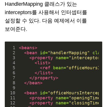
HandlerMapping 클래스가 있는
interceptors를 사용해서 인터셉터를
설정할 수 있다. 다음 예제에서 이를
보여준다.
 1
<beans>
 2
<bean
id=
"handlerMapping"
class
 3
<property
name=
"interceptors"
 4
<list>
 5
<ref
bean=
"officeHoursInt
 6
</list>
 7
</property>
 8
</bean>
 9
10
<bean
id=
"officeHoursIntercepto
11
<property
name=
"openingTime"
12
<property
name=
"closingTime"