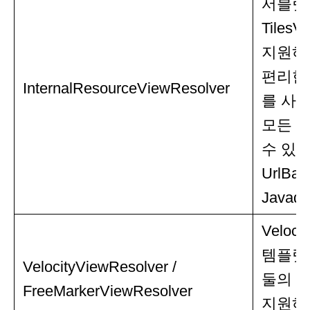
서블릿과 
Tile
지원하는 
편리한 하
InternalResourceViewResolver
를 사
모든 
수 있다
UrlBa
Java
Veloci
템플릿)이
VelocityViewResolver /
둘의 
FreeMarkerViewResolver
지원하는 