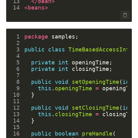
13
</bean>
14
<beans>
 1
package
samples
;
 2
 3
public
class
TimeBasedAccessInter
 4
 5
private
int
openingTime
;
 6
private
int
closingTime
;
 7
 8
public
void
setOpeningTime
(
int
 9
this
.
openingTime
=
openingTim
10
}
11
12
public
void
setClosingTime
(
int
13
this
.
closingTime
=
closingTim
14
}
15
16
public
boolean
preHandle
(