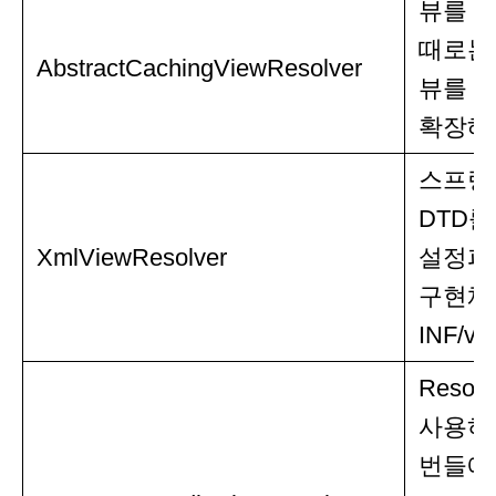
뷰를 캐
때로는
AbstractCachingViewResolver
뷰를 준
확장해
스프링의
DTD를
XmlViewResolver
설정파일
구현체.
INF/vi
Resou
사용하는
번들에 