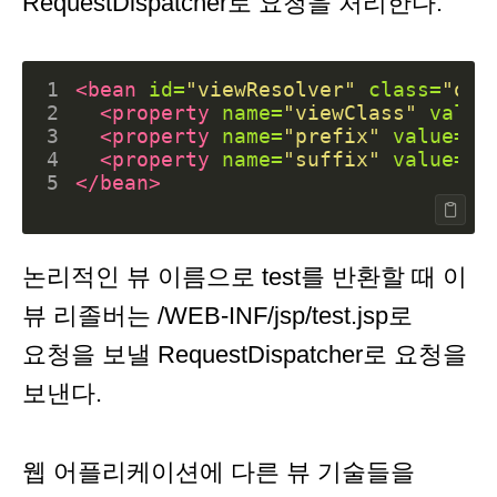
RequestDispatcher로 요청을 처리한다.
1
<bean
id=
"viewResolver"
class=
"org
2
<property
name=
"viewClass"
value
3
<property
name=
"prefix"
value=
"/
4
<property
name=
"suffix"
value=
".
5
</bean>
논리적인 뷰 이름으로 test를 반환할 때 이
뷰 리졸버는 /WEB-INF/jsp/test.jsp로
요청을 보낼 RequestDispatcher로 요청을
보낸다.
웹 어플리케이션에 다른 뷰 기술들을