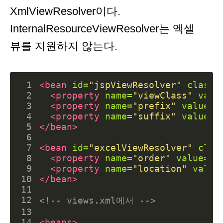
XmlViewResolver이다.
InternalResourceViewResolver는 엑셀
뷰를 지원하지 않는다.
 1
<bean
id=
"jspViewResolver"
class=
 2
<property
name=
"viewClass"
valu
 3
<property
name=
"prefix"
value=
"
 4
<property
name=
"suffix"
value=
"
 5
</bean>
 6
 7
<bean
id=
"excelViewResolver"
clas
 8
<property
name=
"order"
value=
"1
 9
<property
name=
"location"
value
10
</bean>
11
12
<!-- views.xml에서 -->
13
14
<beans>