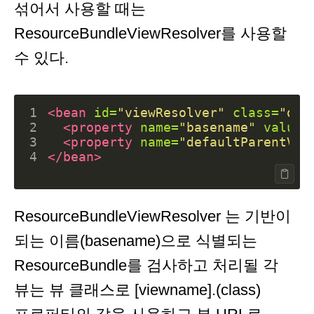
섞어서 사용할 때는
ResourceBundleViewResolver를 사용할
수 있다.
1
<bean
id=
"viewResolver"
class=
"org
2
<property
name=
"basename"
value=
3
<property
name=
"defaultParentVie
4
</bean>
ResourceBundleViewResolver 는 기반이
되는 이름(basename)으로 식별되는
ResourceBundle를 검사하고 처리될 각
뷰는 뷰 클래스로 [viewname].(class)