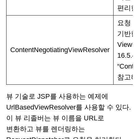
편리한
요청 파
기반한
ViewR
ContentNegotiatingViewResolver
16.5.4,
“Conte
참고해
뷰 기술로 JSP를 사용하는 예제에
UrlBasedViewResolver를 사용할 수 있다.
이 뷰 리졸버는 뷰 이름을 URL로
변환하고 뷰를 렌더링하는