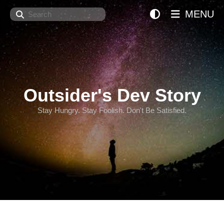
Search
MENU
Outsider's Dev Story
Stay Hungry. Stay Foolish. Don't Be Satisfied.