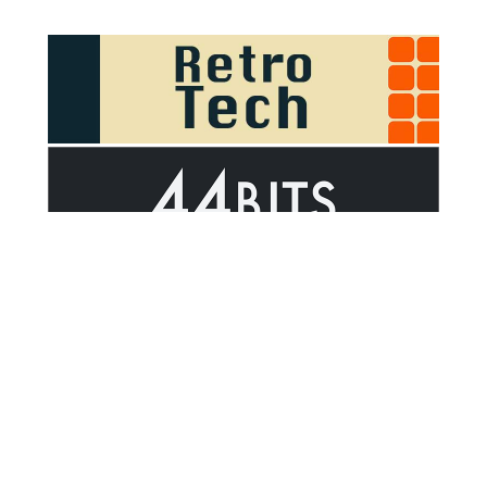
Sponsor Outsider on GitHub Sponsors
Valid HTML5
Valid CSS
WCAG 2.1 AA t
© 2026
Outsider
.