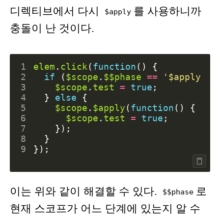
디렉티브에서 다시
를 사용하니까
$apply
충돌이 난 것이다.
1
elem
.
click
(
function
()
{
2
if
(
$scope
.
$$phase
==
'$apply'
|
3
$scope
.
test
=
true
;
4
}
else
{
5
$scope
.
$apply
(
function
()
{
6
$scope
.
test
=
true
;
7
});
8
}
9
});
이는 위와 같이 해결할 수 있다.
로
$$phase
현재 스코프가 어느 단계에 있는지 알 수