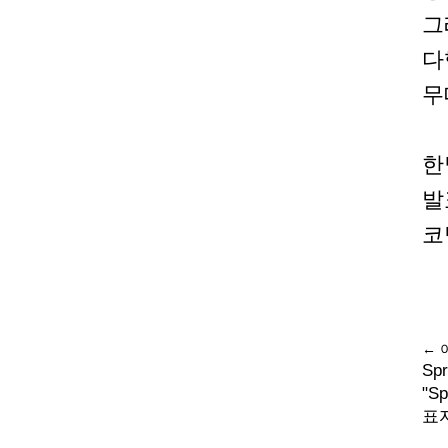
그
다
무
한
발
코
← 
Sp
"S
표