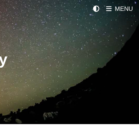
MENU
y