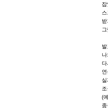
잡
스
받
그
발
나
다
연
실
조
(
종