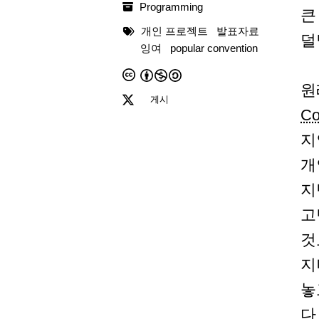
Programming
큰
개인 프로젝트
발표자료
덜
잉여
popular convention
원
게시
Co
지
개
지
고
것
지
놓
다