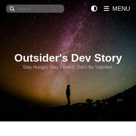
Search
MENU
Outsider's Dev Story
Stay Hungry. Stay Foolish. Don't Be Satisfied.