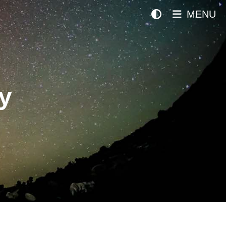
MENU
y