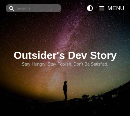
Search
MENU
Outsider's Dev Story
Stay Hungry. Stay Foolish. Don't Be Satisfied.