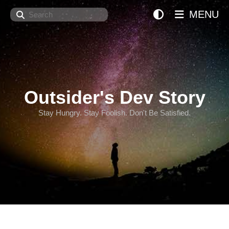
Search
MENU
Outsider's Dev Story
Stay Hungry. Stay Foolish. Don't Be Satisfied.