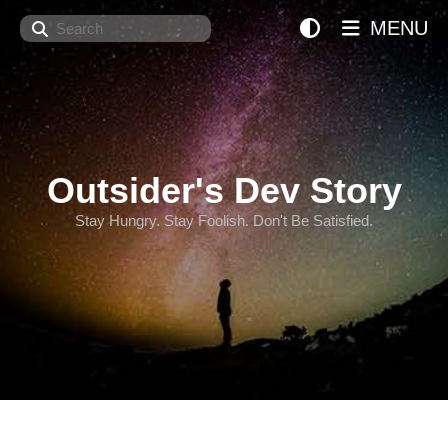
Search
MENU
Outsider's Dev Story
Stay Hungry. Stay Foolish. Don't Be Satisfied.