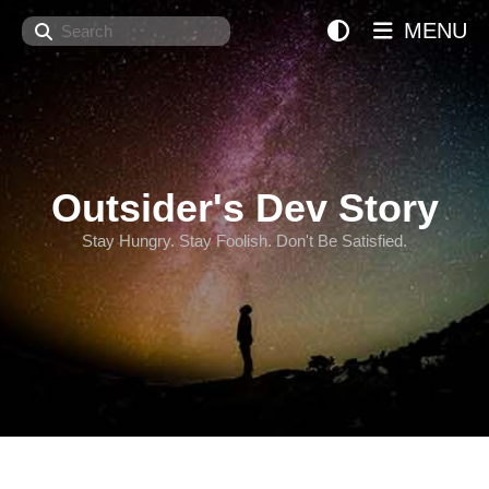
Search
MENU
Outsider's Dev Story
Stay Hungry. Stay Foolish. Don't Be Satisfied.