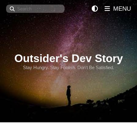
Search
MENU
Outsider's Dev Story
Stay Hungry. Stay Foolish. Don't Be Satisfied.