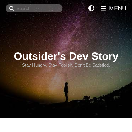
Search
MENU
Outsider's Dev Story
Stay Hungry. Stay Foolish. Don't Be Satisfied.