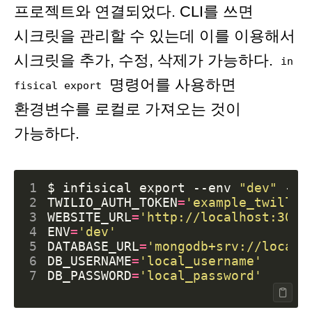
프로젝트와 연결되었다. CLI를 쓰면
시크릿을 관리할 수 있는데 이를 이용해서
시크릿을 추가, 수정, 삭제가 가능하다.
in
명령어를 사용하면
fisical export
환경변수를 로컬로 가져오는 것이
가능하다.
1
$ infisical 
export
 --env 
"dev"
2
TWILIO_AUTH_TOKEN
=
'example_twillio
3
WEBSITE_URL
=
'http://localhost:3000
4
ENV
=
'dev'
5
DATABASE_URL
=
'mongodb+srv://local_
6
DB_USERNAME
=
'local_username'
7
DB_PASSWORD
=
'local_password'