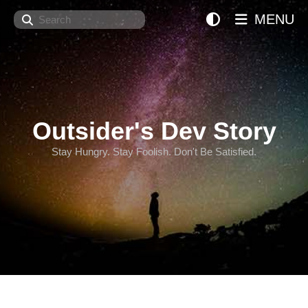
Search
MENU
Outsider's Dev Story
Stay Hungry. Stay Foolish. Don't Be Satisfied.