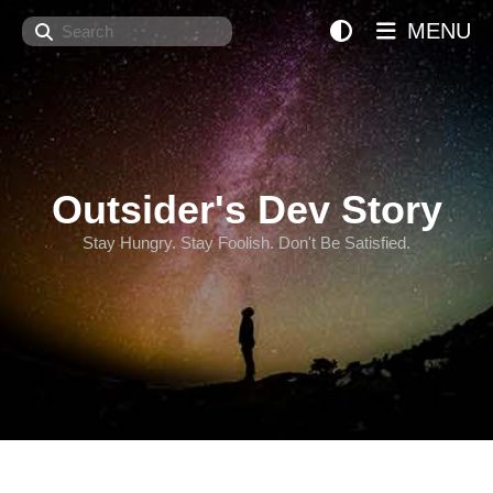
Search
MENU
Outsider's Dev Story
Stay Hungry. Stay Foolish. Don't Be Satisfied.