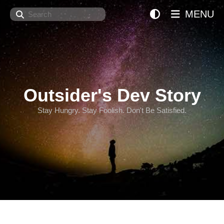
Search
MENU
Outsider's Dev Story
Stay Hungry. Stay Foolish. Don't Be Satisfied.