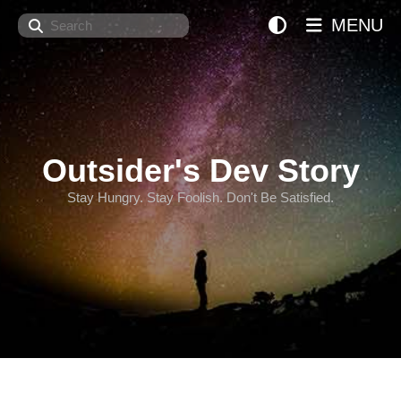
Search
MENU
Outsider's Dev Story
Stay Hungry. Stay Foolish. Don't Be Satisfied.