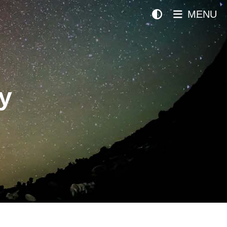
MENU
y