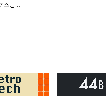
스팅....