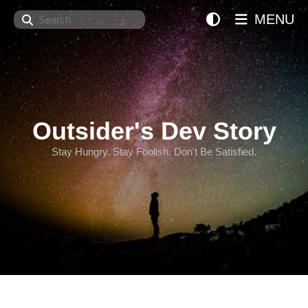
Search
MENU
Outsider's Dev Story
Stay Hungry. Stay Foolish. Don't Be Satisfied.