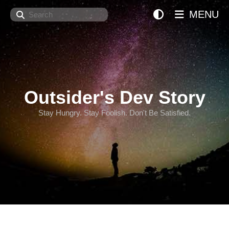
Search
MENU
Outsider's Dev Story
Stay Hungry. Stay Foolish. Don't Be Satisfied.