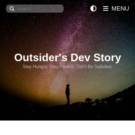
Search
MENU
Outsider's Dev Story
Stay Hungry. Stay Foolish. Don't Be Satisfied.