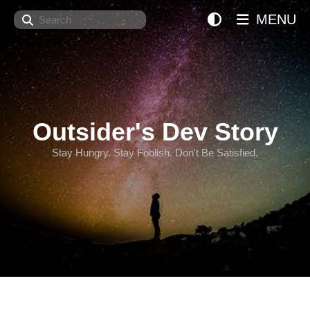
Search
MENU
Outsider's Dev Story
Stay Hungry. Stay Foolish. Don't Be Satisfied.