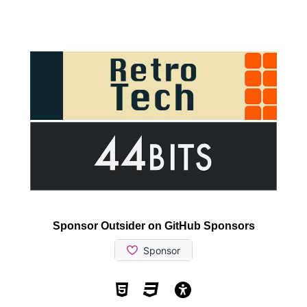
Sponsor Outsider on GitHub Sponsors
Valid HTML5
Valid CSS
WCAG 2.1 AA t