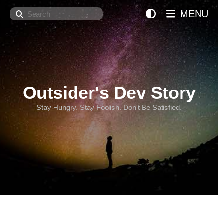
Search
MENU
Outsider's Dev Story
Stay Hungry. Stay Foolish. Don't Be Satisfied.