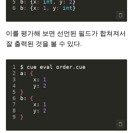
5
b
:
{
x
:
int
,
y
:
2
}
6
b
:
{
x
:
1
,
y
:
int
}
이를 평가해 보면 선언된 필드가 합쳐져서
잘 출력된 것을 볼 수 있다.
1
$ cue 
eval
2
a: 
{
3
    x: 
1
4
    y: 
2
5
}
6
b: 
{
7
    x: 
1
8
    y: 
2
9
}