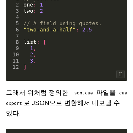
 2
one
:
1
 3
two
:
2
 4
 5
// A field using quotes.
 6
"two-and-a-half"
:
2.5
 7
 8
list
:
[
 9
1
,
10
2
,
11
3
,
12
]
그래서 위처럼 정의한
파일을
json.cue
cue
로 JSON으로 변환해서 내보낼 수
export
있다.