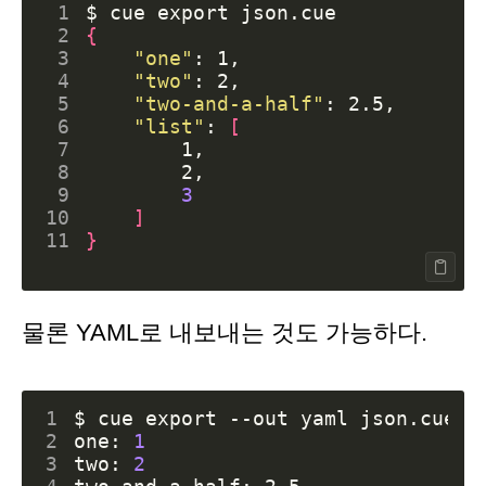
 1
$ cue 
export
 2
{
 3
"one"
 4
"two"
 5
"two-and-a-half"
 6
"list"
: 
[
 7
 8
 9
3
10
]
11
}
물론 YAML로 내보내는 것도 가능하다.
1
$ cue 
export
2
one: 
1
3
two: 
2