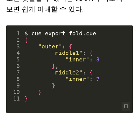
보면 쉽게 이해할 수 있다.
 1
$ cue 
export
 2
{
 3
"outer"
: 
{
 4
"middle1"
: 
{
 5
"inner"
: 
3
 6
}
 7
"middle2"
: 
{
 8
"inner"
: 
7
 9
}
10
}
11
}