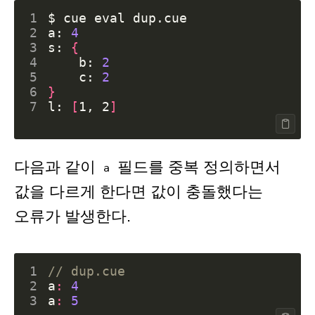
1
$ cue 
eval
2
a: 
4
3
s: 
{
4
    b: 
2
5
    c: 
2
6
}
7
l: 
[
1, 2
]
다음과 같이
필드를 중복 정의하면서
a
값을 다르게 한다면 값이 충돌했다는
오류가 발생한다.
1
// dup.cue
2
a
:
4
3
a
:
5