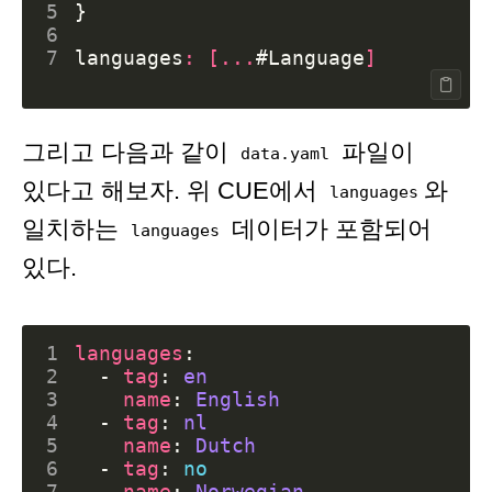
5
}
6
7
languages
:
[...
#Language
]
그리고 다음과 같이
파일이
data.yaml
있다고 해보자. 위 CUE에서
와
languages
일치하는
데이터가 포함되어
languages
있다.
1
languages
:
2
- 
tag
:
en
3
name
:
English
4
- 
tag
:
nl
5
name
:
Dutch
6
- 
tag
:
no
7
name
:
Norwegian