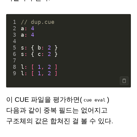
1
// dup.cue
2
a
:
4
3
a
:
4
4
5
s
:
{
b
:
2
}
6
s
:
{
c
:
2
}
7
8
l
:
[
1
,
2
]
9
l
:
[
1
,
2
]
이 CUE 파일을 평가하면(
)
cue eval
다음과 같이 중복 필드는 없어지고
구조체의 값은 합쳐진 걸 볼 수 있다.