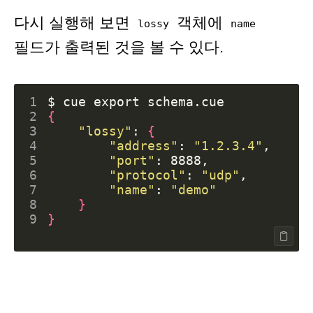
다시 실행해 보면
객체에
lossy
name
필드가 출력된 것을 볼 수 있다.
1
$ cue 
export
2
{
3
"lossy"
: 
{
4
"address"
: 
"1.2.3.4"
5
"port"
6
"protocol"
: 
"udp"
7
"name"
: 
"demo"
8
}
9
}