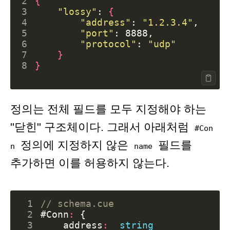
2
{
3
"lossy"
: 
{
4
"address"
: 
"1.2.3.4"
5
"port"
6
"protocol"
: 
"udp"
7
}
8
}
정의는 전체 필드를 모두 지정해야 하는
"닫힌" 구조체이다. 그래서 아래처럼
#Con
정의에 지정하지 않은
필드를
n
name
추가하면 이를 허용하지 않는다.
 1
// schema.cue
 2
#Conn
:
{
 3
address
:
string