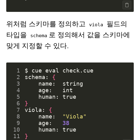
위처럼 스키마를 정의하고
필드의
viola
타입을
로 정의해서 값을 스키마에
schema
맞게 지정할 수 있다.
 1
$ cue 
eval
 2
schema: 
{
 3
 4
 5
    human: 
true
 6
}
 7
viola: 
{
 8
    name:  
"Viola"
 9
    age:   
38
10
    human: 
true
11
}