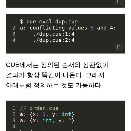
1
$ cue 
eval
2
a: conflicting values 
5
3
4
CUE에서는 정의된 순서와 상관없이
결과가 항상 똑같이 나온다. 그래서
아래처럼 정의하는 것도 가능하다.
1
// order.cue
2
a
:
{
x
:
1
,
y
:
int
}
3
a
:
{
x
:
int
,
y
:
2
}
4