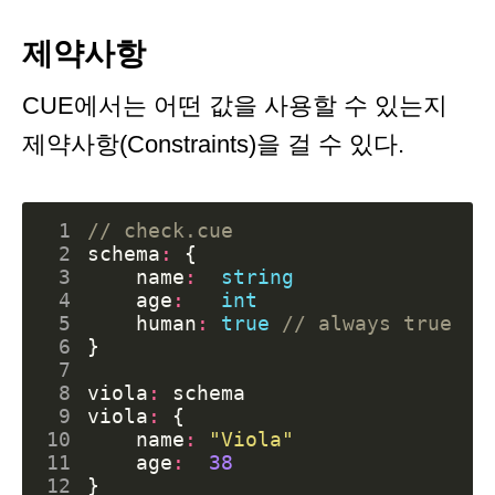
제약사항
CUE에서는 어떤 값을 사용할 수 있는지
제약사항(Constraints)을 걸 수 있다.
 1
// check.cue
 2
schema
:
{
 3
name
:
string
 4
age
:
int
 5
human
:
true
// always true
 6
}
 7
 8
viola
:
schema
 9
viola
:
{
10
name
:
"Viola"
11
age
:
38
12
}