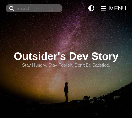
Search
MENU
Outsider's Dev Story
Stay Hungry. Stay Foolish. Don't Be Satisfied.