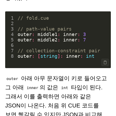
1
// fold.cue
2
3
// path-value pairs
4
outer
:
middle1
:
inner
:
3
5
outer
:
middle2
:
inner
:
7
6
7
// collection-constraint pair
8
outer
:
[
string
]:
inner
:
int
아래 아무 문자열이 키로 들어오고
outer
그 아래
의 값은
타입이 된다.
inner
int
그래서 이를 출력하면 아래와 같은
JSON이 나온다. 처음 위 CUE 코드를
보면 헷갈릴 수 있지만 JSON과 비교해