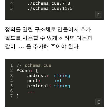
4
5
정의를 열린 구조체로 만들어서 추가
필드를 사용할 수 있게 하려면 다음과
같이
을 추가해 주어야 한다.
...
1
// schema.cue
2
#Conn
:
{
3
address
:
string
4
port
:
int
5
protocol
:
string
6
...
7
}