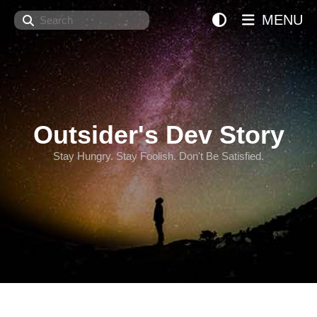
Search
MENU
Outsider's Dev Story
Stay Hungry. Stay Foolish. Don't Be Satisfied.