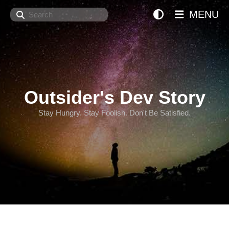
Search
MENU
Outsider's Dev Story
Stay Hungry. Stay Foolish. Don't Be Satisfied.