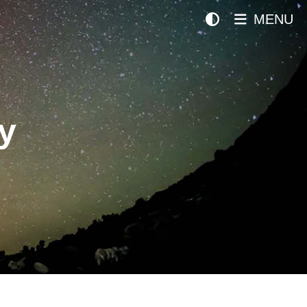
MENU
y