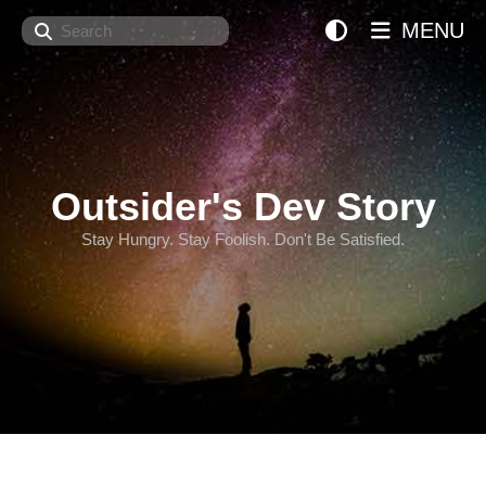
Search
MENU
Outsider's Dev Story
Stay Hungry. Stay Foolish. Don't Be Satisfied.