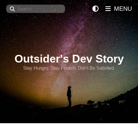
Search
MENU
Outsider's Dev Story
Stay Hungry. Stay Foolish. Don't Be Satisfied.