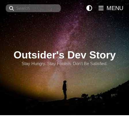
Search
MENU
Outsider's Dev Story
Stay Hungry. Stay Foolish. Don't Be Satisfied.