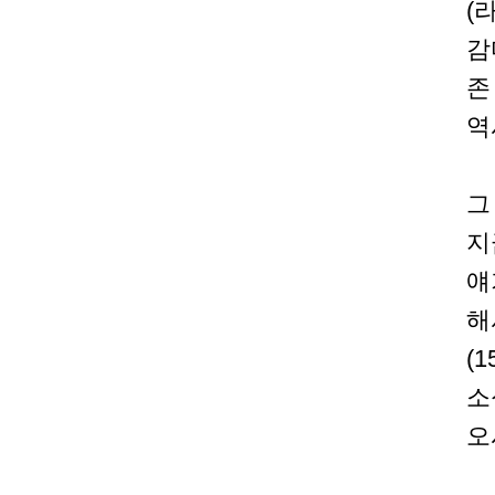
(
감마
존
역
그
지
얘
해
(
소
오