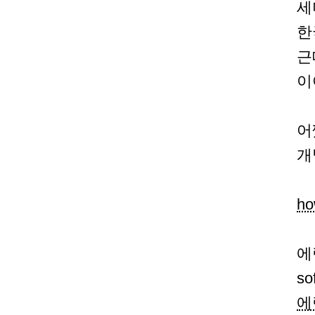
세
한
근
이
어
개
ho
에릭
s
에