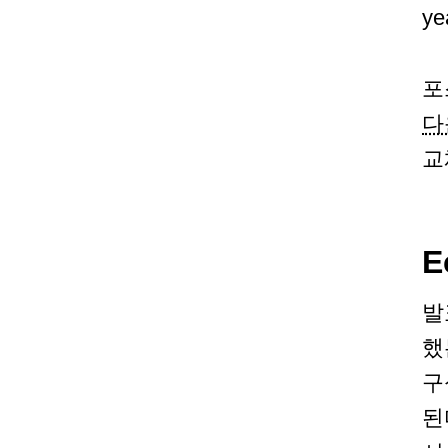
y
포
다
교
E
발
했
구
된