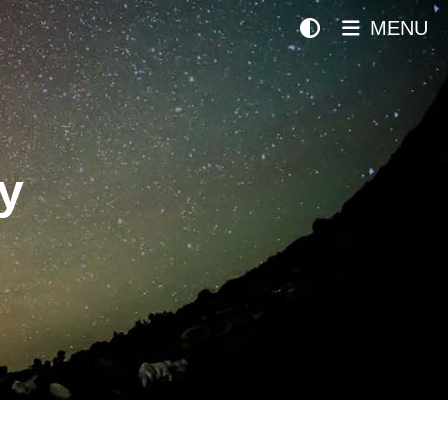
MENU
y