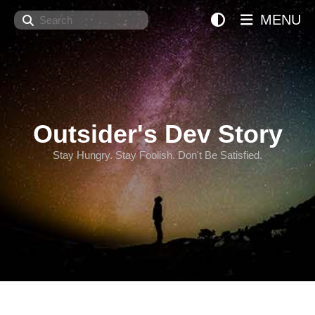
Search
MENU
Outsider's Dev Story
Stay Hungry. Stay Foolish. Don't Be Satisfied.