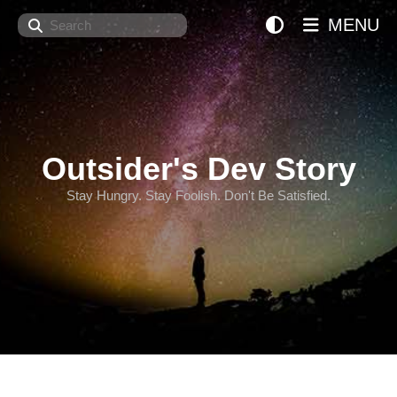
Search
MENU
Outsider's Dev Story
Stay Hungry. Stay Foolish. Don't Be Satisfied.