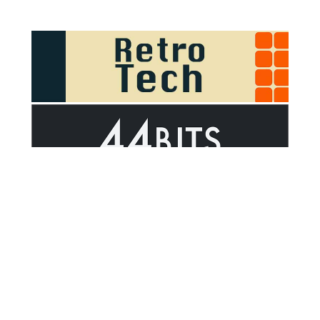
Sponsor Outsider on GitHub Sponsors
Valid HTML5
Valid CSS
WCAG 2.1 AA t
© 2026
Outsider
.