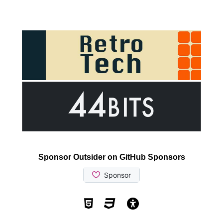
Sponsor Outsider on GitHub Sponsors
Valid HTML5
Valid CSS
WCAG 2.1 AA t