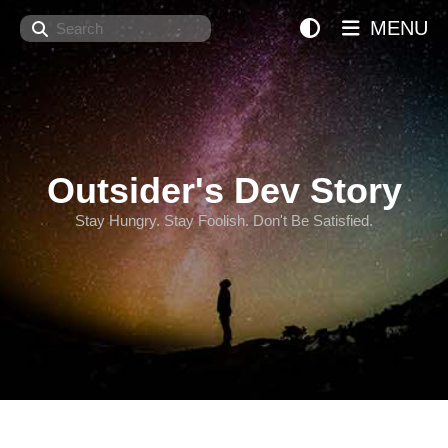
Search
MENU
Outsider's Dev Story
Stay Hungry. Stay Foolish. Don't Be Satisfied.