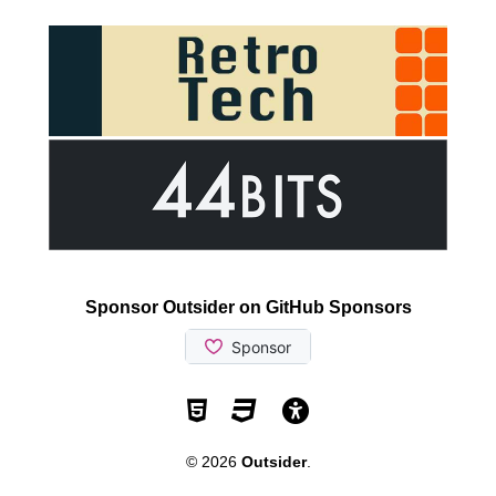
Sponsor Outsider on GitHub Sponsors
Valid HTML5
Valid CSS
WCAG 2.1 AA t
© 2026
Outsider
.