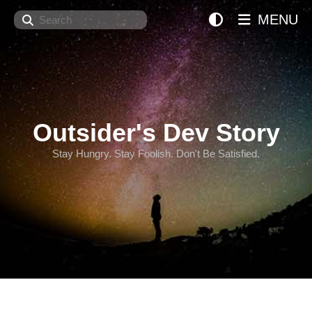
Search
MENU
Outsider's Dev Story
Stay Hungry. Stay Foolish. Don't Be Satisfied.