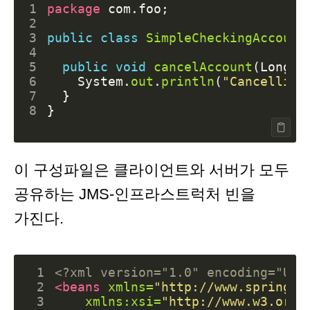
1
package
com.foo
;
2
3
public
class
SimpleCheckingAccount
4
5
public
void
cancelAccount
(
Long
a
6
System
.
out
.
println
(
"Cancelling
7
}
8
}
이 구성파일은 클라이언트와 서버가 모두
공유하는 JMS-인프라스트럭처 빈을
가진다.
 1
<?xml version="1.0" encoding="UTF
 2
<beans
xmlns=
"http://www.springfr
 3
xmlns:xsi=
"http://www.w3.org/