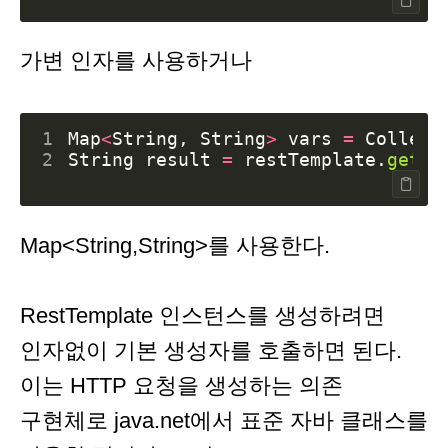
가변 인자를 사용하거나
1
Map
<
String
,
String
>
vars
=
Collect
2
String
result
=
restTemplate
.
getFo
Map<String,String>를 사용한다.
RestTemplate 인스턴스를 생성하려면
인자없이 기본 생성자를 호출하면 된다.
이는 HTTP 요청을 생성하는 의존
구현체로 java.net에서 표준 자바 클래스를