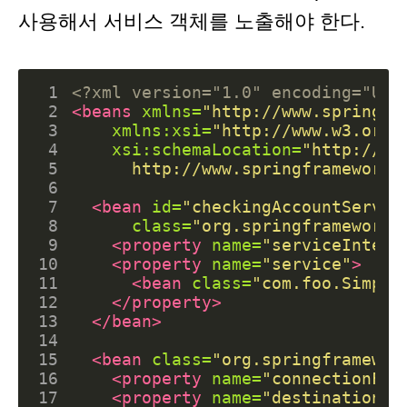
사용해서 서비스 객체를 노출해야 한다.
 1
<?xml version="1.0" encoding="UTF
 2
<beans
xmlns=
"http://www.springfr
 3
xmlns:xsi=
"http://www.w3.org/
 4
xsi:schemaLocation=
 5
      http://www.springframework.
 6
 7
<bean
id=
"checkingAccountServic
 8
class=
"org.springframework.
 9
<property
name=
"serviceInterf
10
<property
name=
"service"
>
11
<bean
class=
"com.foo.Simple
12
</property>
13
</bean>
14
15
<bean
class=
"org.springframewor
16
<property
name=
"connectionFac
17
<property
name=
"destination"