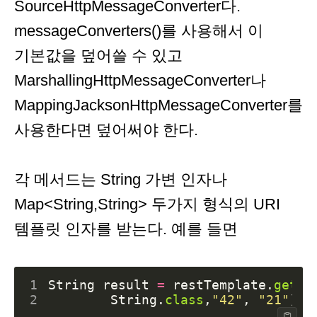
SourceHttpMessageConverter다.
messageConverters()를 사용해서 이
기본값을 덮어쓸 수 있고
MarshallingHttpMessageConverter나
MappingJacksonHttpMessageConverter를
사용한다면 덮어써야 한다.
각 메서드는 String 가변 인자나
Map<String,String> 두가지 형식의 URI
템플릿 인자를 받는다. 예를 들면
1
String
result
=
restTemplate
.
getFo
2
String
.
class
,
"42"
,
"21"
);