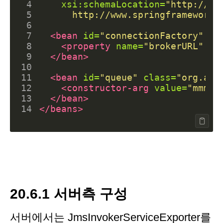
 4
xsi:schemaLocation=
 5
      http://www.springframework.
 6
 7
<bean
id=
"connectionFactory"
cl
 8
<property
name=
"brokerURL"
va
 9
</bean>
10
11
<bean
id=
"queue"
class=
"org.apa
12
<constructor-arg
value=
"mmm"
/
13
</bean>
14
</beans>
20.6.1 서버측 구성
서버에서는 JmsInvokerServiceExporter를