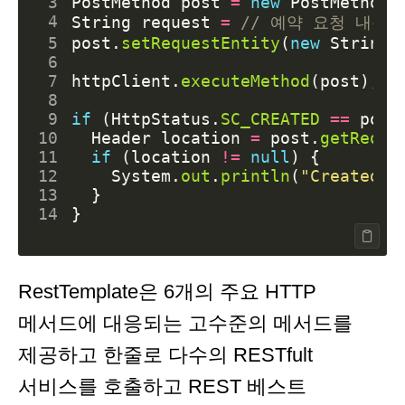
 3
PostMethod
post
=
new
PostMethod
(
 4
String
request
=
// 예약 요청 내용 
 5
post
.
setRequestEntity
(
new
StringR
 6
 7
httpClient
.
executeMethod
(
post
);
 8
 9
if
(
HttpStatus
.
SC_CREATED
==
post
10
Header
location
=
post
.
getReque
11
if
(
location
!=
null
)
{
12
System
.
out
.
println
(
"Created n
13
}
14
}
RestTemplate은 6개의 주요 HTTP
메서드에 대응되는 고수준의 메서드를
제공하고 한줄로 다수의 RESTfult
서비스를 호출하고 REST 베스트