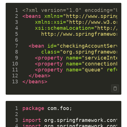
 1
<?xml version="1.0" encoding="UTF
 2
<beans
xmlns=
"http://www.springfr
 3
xmlns:xsi=
"http://www.w3.org/
 4
xsi:schemaLocation=
 5
      http://www.springframework.
 6
 7
<bean
id=
"checkingAccountServic
 8
class=
"org.springframework.
 9
<property
name=
"serviceInterf
10
<property
name=
"connectionFac
11
<property
name=
"queue"
ref=
"q
12
</bean>
13
</beans>
 1
package
com.foo
;
 2
 3
import
org.springframework.contex
 4
import
org.springframework.contex