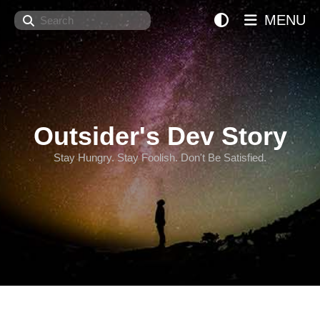
Search
MENU
Outsider's Dev Story
Stay Hungry. Stay Foolish. Don't Be Satisfied.