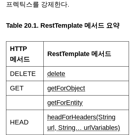
프렉틱스를 강제한다.
Table 20.1. RestTemplate 메서드 요약
HTTP
RestTemplate 메서드
메서드
DELETE
delete
GET
getForObject
getForEntity
headForHeaders(String
HEAD
url, String… urlVariables)