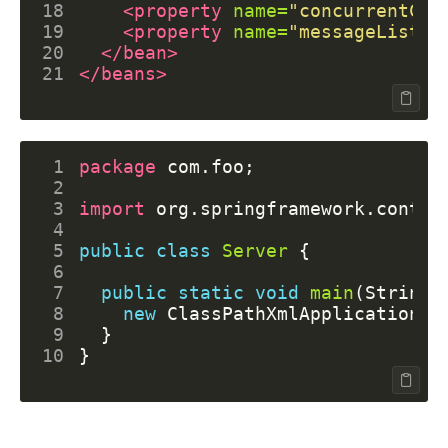
18
<property
name=
"concurrentCon
19
<property
name=
"messageListen
20
</bean>
21
</beans>
 1
package
com.foo
;
 2
 3
import
org.springframework.contex
 4
 5
public
class
Server
{
 6
 7
public
static
void
main
(
String
[
 8
new
ClassPathXmlApplicationCo
 9
}
10
}