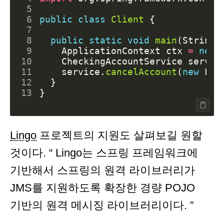
 5
 6
public
class
Client
{
 7
 8
public
static
void
main
(
String
[
 9
ApplicationContext
ctx
=
new
10
CheckingAccountService
servic
11
service
.
cancelAccount
(
new
Lon
12
}
13
}
Lingo
프로젝트의 지원도 살펴보길 원할
것이다. “ Lingo는 스프링 프레임워크에
기반해서 스프링의 원격 라이브러리가
JMS를 지원하도록 확장한 경량 POJO
기반의 원격 메시징 라이브러리이다. ”