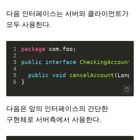
다음 인터페이스는 서버와 클라이언트가
모두 사용한다.
1
package
com.foo
;
2
3
public
interface
CheckingAccountSe
4
5
public
void
cancelAccount
(
Long
a
6
}
다음은 앞의 인터페이스의 간단한
구현체로 서버측에서 사용한다.