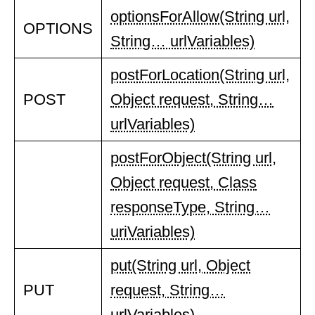
optionsForAllow(String url,
OPTIONS
String… urlVariables)
postForLocation(String url,
POST
Object request, String…
urlVariables)
postForObject(String url,
Object request, Class
responseType, String…
uriVariables)
put(String url, Object
PUT
request, String…
urlVariables)