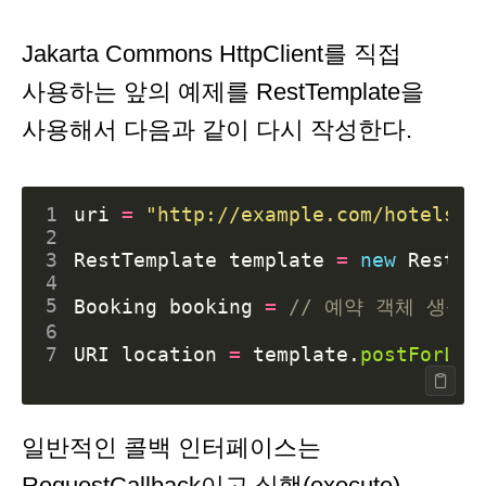
Jakarta Commons HttpClient를 직접
사용하는 앞의 예제를 RestTemplate을
사용해서 다음과 같이 다시 작성한다.
1
uri
=
"http://example.com/hotels/{
2
3
RestTemplate
template
=
new
RestTe
4
5
Booking
booking
=
// 예약 객체 생성
6
7
URI
location
=
template
.
postForLoc
일반적인 콜백 인터페이스는
RequestCallback이고 실행(execute)