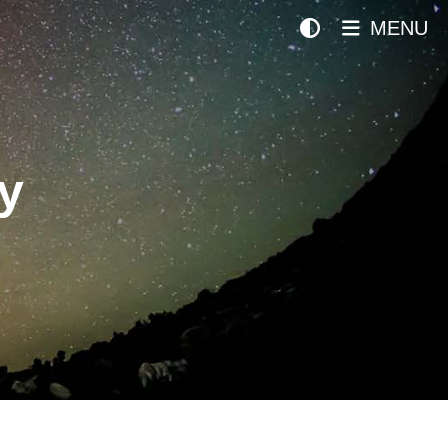
MENU
y