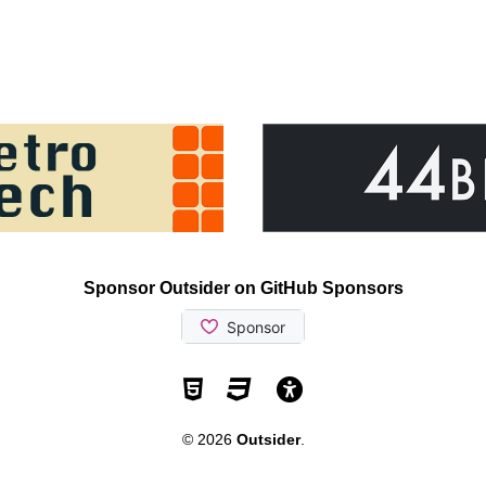
Sponsor Outsider on GitHub Sponsors
Valid HTML5
Valid CSS
WCAG 2.1 AA t
© 2026
Outsider
.