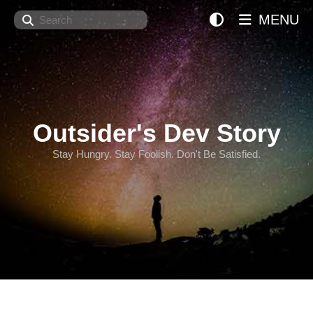
Search
MENU
Outsider's Dev Story
Stay Hungry. Stay Foolish. Don't Be Satisfied.